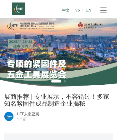
T
中文  |
VN  |
EN
o
g
g
l
e
n
a
v
i
g
a
t
i
展商推荐 | 专业展示，不容错过！多家
o
知名紧固件成品制造企业揭秘
n
HTF东南亚展
1年前