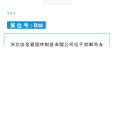
>>>
展 位 号：B36
河北佳音紧固件制造有限公司位于邯郸市永
年区。是一家专业生产紧固件的企业。我们
主要生产铝模板配件、螺栓螺母、膨胀地脚
螺栓、螺杆、自钻螺钉及非标紧固地脚螺
栓、地脚螺栓和定制异型紧固件。
我们拥有一流的服务团队，可以满足客户的
不同要求。我们的宗旨是以品牌促发展，以
管理促效益，欢迎国内外新老客户前来交流
合作，共谋发展，共创辉煌。