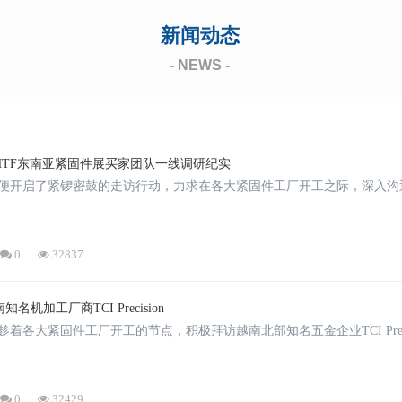
新闻动态
- NEWS -
HTF东南亚紧固件展买家团队一线调研纪实
队便开启了紧锣密鼓的走访行动，力求在各大紧固件工厂开工之际，深入沟
0
32837
知名机加工厂商TCI Precision
着各大紧固件工厂开工的节点，积极拜访越南北部知名五金企业TCI Precis
0
32429