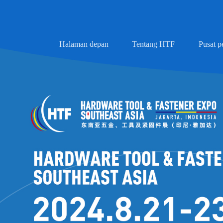
Halaman depan
Tentang HTF
Pusat p