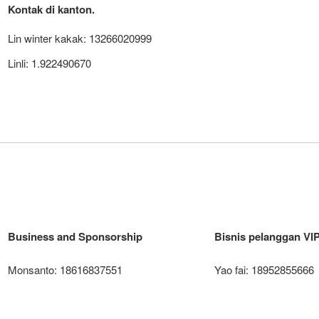
Kontak di kanton.
Lin winter kakak: 13266020999
Linli: 1.922490670
Business and Sponsorship
Bisnis pelanggan VI
Monsanto: 18616837551
Yao fai: 18952855666