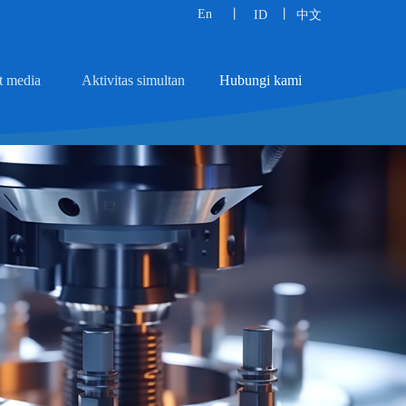
En
丨
丨
ID
中文
t media
Aktivitas simultan
Hubungi kami