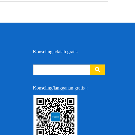
Konseling adalah gratis
Konseling/langganan gratis：