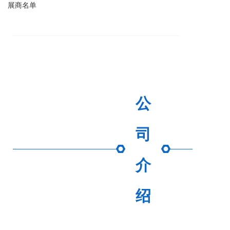
展商名单
公
司
介
绍