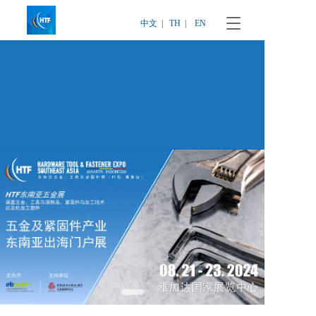
T
中文  |
TH  |
EN
o
g
g
l
e
n
a
v
i
g
a
t
i
o
n