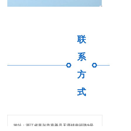
联
系
方
式
地址：浙江省嘉兴市嘉善县天凝镇南福路9号