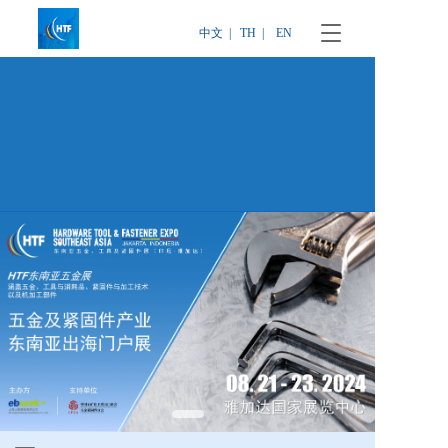
T
中文  |
TH  |
EN
o
g
g
l
e
n
a
v
i
g
a
t
i
o
n