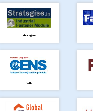
strategise
fastenert
cens
thenec