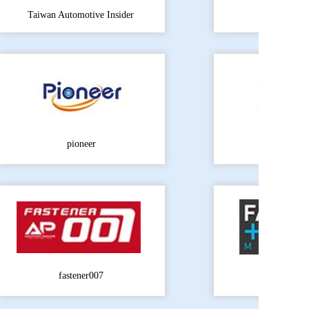
fastener
Taiwan Automotive Insider
pioneer
worldex
fastener007
fastenerand