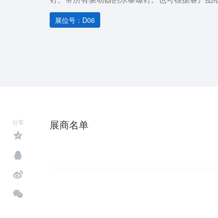
展位号：D06
展商名单
分享