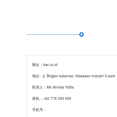
网址：bwi.co.id
地址：jl. Brigjen katamso, Kawasan industri II park 1
联系人：Ms Annisa Yulita
座机：+62 778 393 505
手机号：