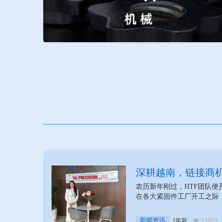
深耕越南，链接商机
展买家团队一线调
农历新年刚过，HTF团队
在各大紧固件工厂开工之际
新闻资讯
33022
1年前