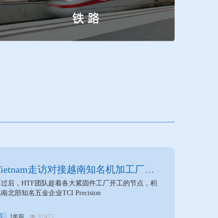
 Vietnam走访对接越南知名机加工厂商
ecision
过后，HTF团队趁着各大紧固件工厂开工的节点，积
北部知名五金企业TCI Precision
讯
32471
1年前