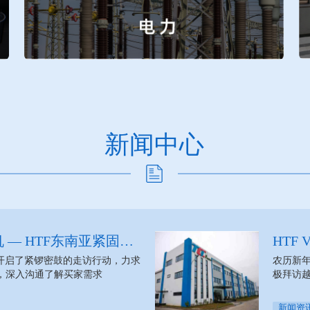
新闻中心
 — HTF东南亚紧固件
HTF
研纪实
TCI Pr
便开启了紧锣密鼓的走访行动，力求
农历新年
，深入沟通了解买家需求
极拜访越南
新闻资